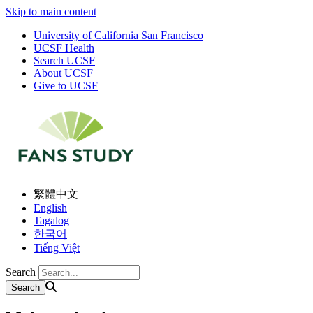
Skip to main content
University of California San Francisco
UCSF Health
Search UCSF
About UCSF
Give to UCSF
繁體中文
English
Tagalog
한국어
Tiếng Việt
Search